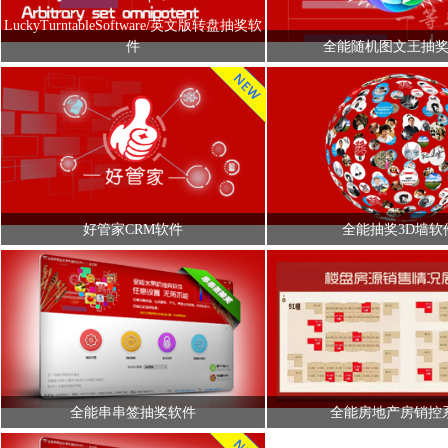
LuckyTurntableSoftware/英文版转盘抽奖软
件
全能随机图文王抽
好管家CRM软件
全能抽奖3D墙软
全能串串签抽奖软件
全能房地产房销控